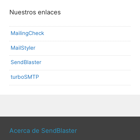
Nuestros enlaces
MailingCheck
MailStyler
SendBlaster
turboSMTP
Acerca de SendBlaster