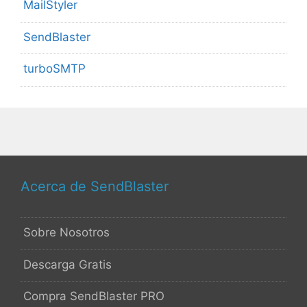
MailStyler
SendBlaster
turboSMTP
Acerca de SendBlaster
Sobre Nosotros
Descarga Gratis
Compra SendBlaster PRO