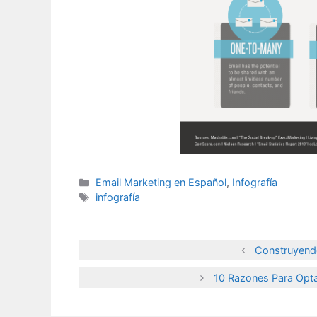
Categories
Email Marketing en Español
,
Infografía
Tags
infografía
Construyendo
10 Razones Para Opta