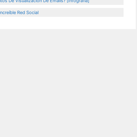
s De Visualización De Emails? [Infografía]
ncreíble Red Social