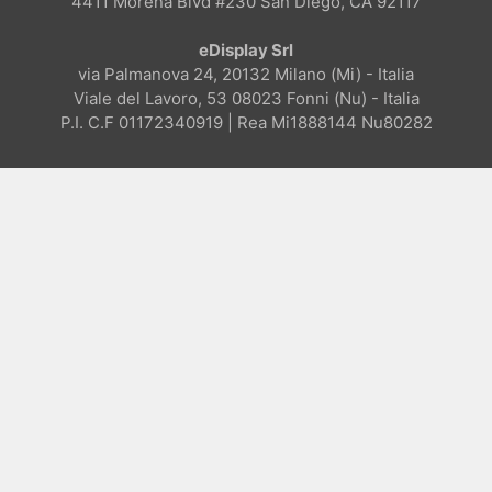
4411 Morena Blvd #230 San Diego, CA 92117
eDisplay Srl
via Palmanova 24, 20132 Milano (Mi) - Italia
Viale del Lavoro, 53 08023 Fonni (Nu) - Italia
P.I. C.F 01172340919 | Rea Mi1888144 Nu80282