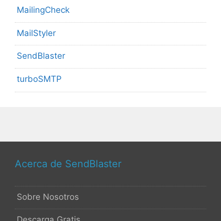
MailingCheck
MailStyler
SendBlaster
turboSMTP
Acerca de SendBlaster
Sobre Nosotros
Descarga Gratis