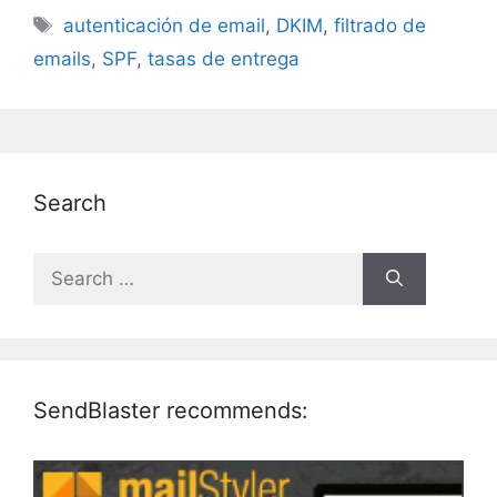
Tags
autenticación de email
,
DKIM
,
filtrado de
emails
,
SPF
,
tasas de entrega
Search
Search
for:
SendBlaster recommends: