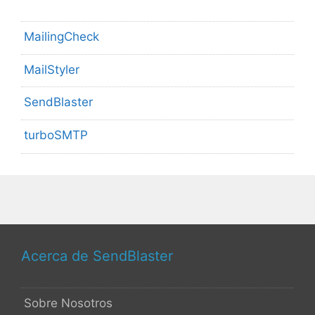
MailingCheck
MailStyler
SendBlaster
turboSMTP
Acerca de SendBlaster
Sobre Nosotros