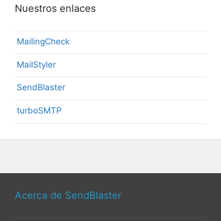
Nuestros enlaces
MailingCheck
MailStyler
SendBlaster
turboSMTP
Acerca de SendBlaster