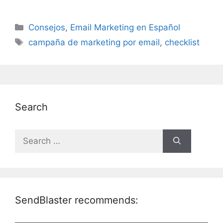
Categories
Consejos
,
Email Marketing en Español
Tags
campaña de marketing por email
,
checklist
Search
Search
for:
SendBlaster recommends: