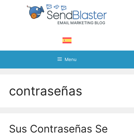
Skip
to
content
Menu
contraseñas
Sus Contraseñas Se