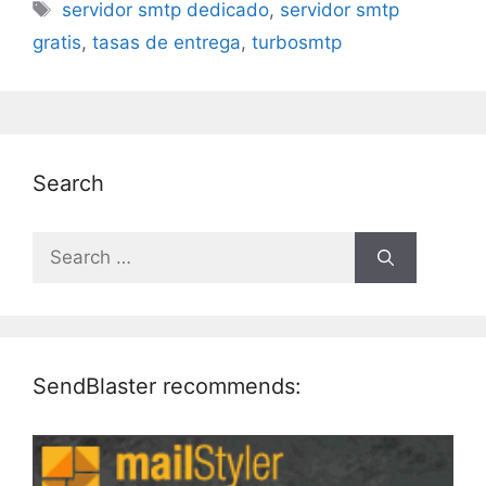
Tags
servidor smtp dedicado
,
servidor smtp
gratis
,
tasas de entrega
,
turbosmtp
Search
Search
for:
SendBlaster recommends: