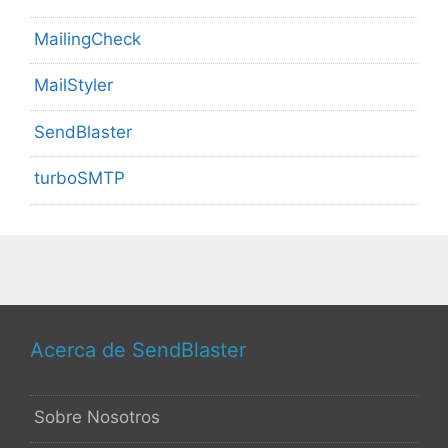
MailingCheck
MailStyler
SendBlaster
turboSMTP
Acerca de SendBlaster
Sobre Nosotros