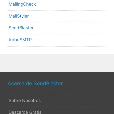
MailingCheck
MailStyler
SendBlaster
turboSMTP
Acerca de SendBlaster
Sobre Nosotros
Descarga Gratis