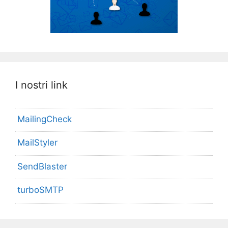
I nostri link
MailingCheck
MailStyler
SendBlaster
turboSMTP