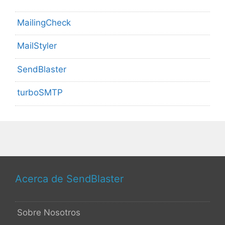
MailingCheck
MailStyler
SendBlaster
turboSMTP
Acerca de SendBlaster
Sobre Nosotros