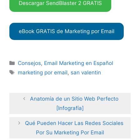
Descargar SendBlaster 2 GRATIS
eBook GRATIS de Marketing por Email
Categories
Consejos
,
Email Marketing en Español
Tags
marketing por email
,
san valentin
Anatomía de un Sitio Web Perfecto
[Infografía]
Qué Pueden Hacer Las Redes Sociales
Por Su Marketing Por Email