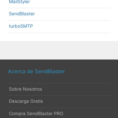
MailStyler
SendBlaster
turboSMTP
Acerca de SendBlaster
Sobre Nosotros
Descarga Gratis
Compra SendBlaster PRO