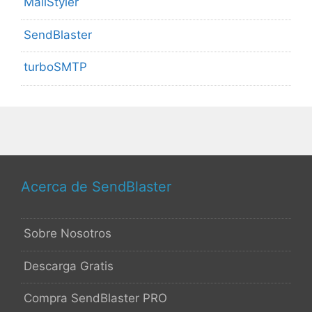
MailStyler
SendBlaster
turboSMTP
Acerca de SendBlaster
Sobre Nosotros
Descarga Gratis
Compra SendBlaster PRO