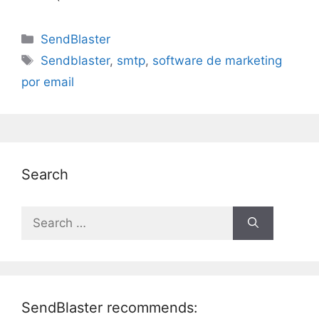
Categories
SendBlaster
Tags
Sendblaster
,
smtp
,
software de marketing
por email
Search
Search
for:
SendBlaster recommends: