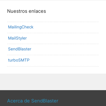
Nuestros enlaces
MailingCheck
MailStyler
SendBlaster
turboSMTP
Acerca de SendBlaster