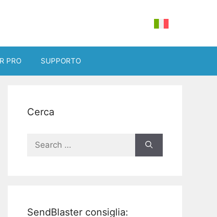
R PRO
SUPPORTO
Cerca
Search
for:
SendBlaster consiglia: