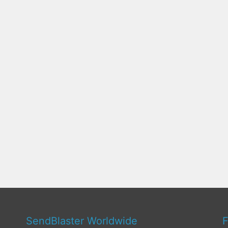
SendBlaster Worldwide
F