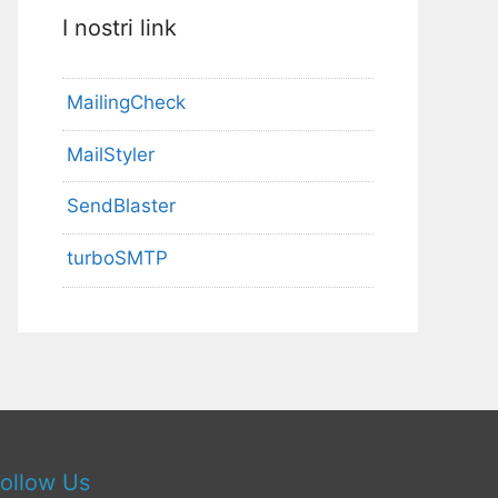
I nostri link
MailingCheck
MailStyler
SendBlaster
turboSMTP
ollow Us