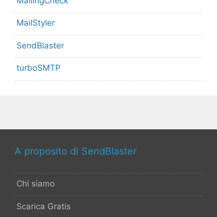
MailingCheck
MailStyler
SendBlaster
turboSMTP
A proposito di SendBlaster
Chi siamo
Scarica Gratis