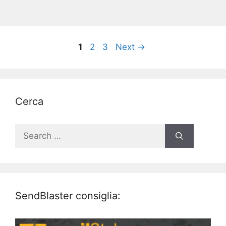
Page
Page
Page
1
2
3
Next
→
Cerca
Search
for:
SendBlaster consiglia: