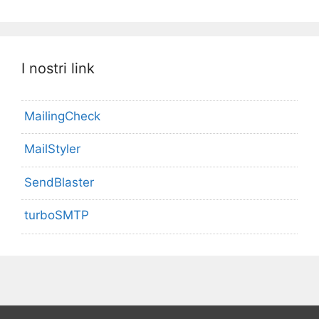
I nostri link
MailingCheck
MailStyler
SendBlaster
turboSMTP