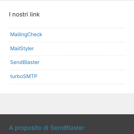
I nostri link
MailingCheck
MailStyler
SendBlaster
turboSMTP
A proposito di SendBlaster