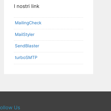
I nostri link
MailingCheck
MailStyler
SendBlaster
turboSMTP
ollow Us