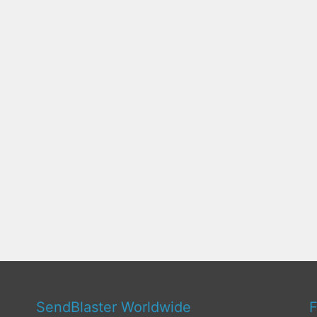
SendBlaster Worldwide
F