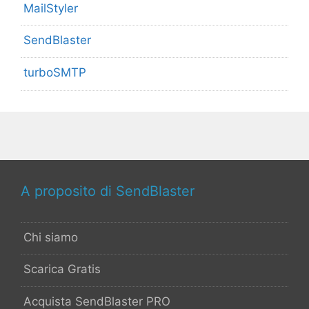
MailStyler
SendBlaster
turboSMTP
A proposito di SendBlaster
Chi siamo
Scarica Gratis
Acquista SendBlaster PRO