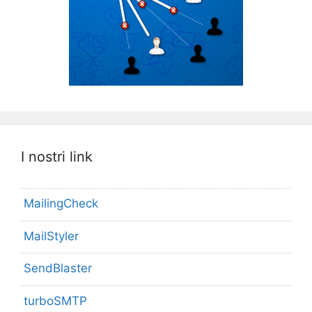
I nostri link
MailingCheck
MailStyler
SendBlaster
turboSMTP